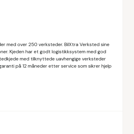
der med over 250 verksteder. BilXtra Verksted sine
joner. Kjeden har et godt logistikksystem med god
rkstedkjede med tilknyttede uavhengige verksteder
 garanti på 12 måneder etter service som sikrer hjelp