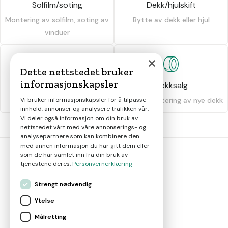
Solfilm/soting
Dekk/hjulskift
Montering av solfilm, soting av
Bytte av dekk eller hjul
vinduer
×
Dette nettstedet bruker
informasjonskapsler
Dekkhotell
Dekksalg
Vi bruker informasjonskapsler for å tilpasse
Oppbevaring av dekk
Salg og montering av nye dekk
innhold, annonser og analysere trafikken vår.
Vi deler også informasjon om din bruk av
nettstedet vårt med våre annonserings- og
analysepartnere som kan kombinere den
med annen informasjon du har gitt dem eller
som de har samlet inn fra din bruk av
tjenestene deres.
Personvernerklæring
bil
smart
Strengt nødvendig
Gjør smarte bilvalg
Ytelse
Målretting