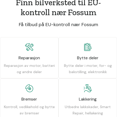
Finn bilverksted til EU-
kontroll nær Fossum
Få tilbud på EU-kontroll nær Fossum
Reparasjon
Bytte deler
Reparasjon av motor, batteri
Bytte deler i moter, for- og
og andre deler
bakstilling, elektronikk
Bremser
Lakkering
Kontroll, vedlikehold og bytte
Utbedre lakkskader, Smart
av bremser
Repair, hellakering