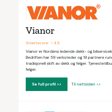
Vianor
Smartscore: ☆
4.5
Vianor er Nordens ledende dekk- og bilservicekj
Bedriften har 59 verksteder og 19 partnere rundt om
tradisjonell skift av dekk og felger. Tjenestetil
felger.
Se full profil >>
Til nettsiden >>