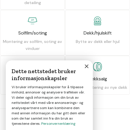
detailing
Solfilm/soting
Dekk/hjulskift
Montering av solfilm, soting av
Bytte av dekk eller hjul
vinduer
×
Dette nettstedet bruker
informasjonskapsler
Dekkhotell
Dekksalg
Vi bruker informasjonskapsler for å tilpasse
Oppbevaring av dekk
Salg og montering av nye dekk
innhold, annonser og analysere trafikken vår.
Vi deler også informasjon om din bruk av
nettstedet vårt med våre annonserings- og
analysepartnere som kan kombinere den
med annen informasjon du har gitt dem eller
som de har samlet inn fra din bruk av
tjenestene deres.
Personvernerklæring
bil
smart