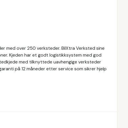
der med over 250 verksteder. BilXtra Verksted sine
joner. Kjeden har et godt logistikksystem med god
rkstedkjede med tilknyttede uavhengige verksteder
 garanti på 12 måneder etter service som sikrer hjelp