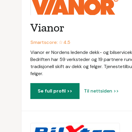
Vianor
Smartscore: ☆
4.5
Vianor er Nordens ledende dekk- og bilservicekj
Bedriften har 59 verksteder og 19 partnere rundt om
tradisjonell skift av dekk og felger. Tjenestetil
felger.
Se full profil >>
Til nettsiden >>