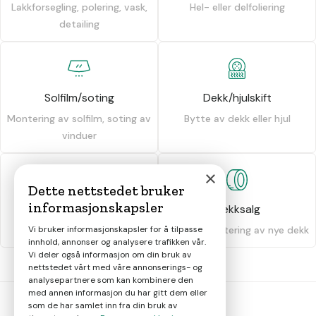
Lakkforsegling, polering, vask,
Hel- eller delfoliering
detailing
Solfilm/soting
Dekk/hjulskift
Montering av solfilm, soting av
Bytte av dekk eller hjul
vinduer
×
Dette nettstedet bruker
informasjonskapsler
Dekkhotell
Dekksalg
Oppbevaring av dekk
Salg og montering av nye dekk
Vi bruker informasjonskapsler for å tilpasse
innhold, annonser og analysere trafikken vår.
Vi deler også informasjon om din bruk av
nettstedet vårt med våre annonserings- og
analysepartnere som kan kombinere den
med annen informasjon du har gitt dem eller
som de har samlet inn fra din bruk av