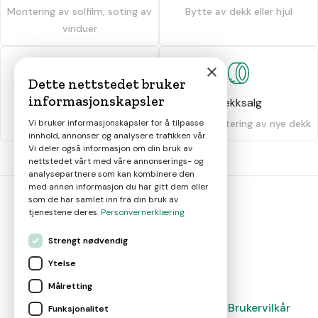
Montering av solfilm, soting av
Bytte av dekk eller hjul
vinduer
×
Dette nettstedet bruker
informasjonskapsler
Dekkhotell
Dekksalg
Vi bruker informasjonskapsler for å tilpasse
Oppbevaring av dekk
Salg og montering av nye dekk
innhold, annonser og analysere trafikken vår.
Vi deler også informasjon om din bruk av
nettstedet vårt med våre annonserings- og
analysepartnere som kan kombinere den
med annen informasjon du har gitt dem eller
som de har samlet inn fra din bruk av
tjenestene deres.
Personvernerklæring
bil
smart
Strengt nødvendig
Gjør smarte bilvalg
Ytelse
Målretting
Magasin
Nyheter
Om oss
Kontakt
Brukervilkår
Funksjonalitet