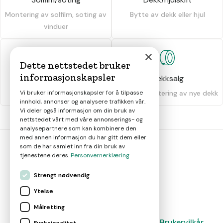
Montering av solfilm, soting av
Bytte av dekk eller hjul
vinduer
×
Dette nettstedet bruker
informasjonskapsler
Dekkhotell
Dekksalg
Vi bruker informasjonskapsler for å tilpasse
Oppbevaring av dekk
Salg og montering av nye dekk
innhold, annonser og analysere trafikken vår.
Vi deler også informasjon om din bruk av
nettstedet vårt med våre annonserings- og
analysepartnere som kan kombinere den
med annen informasjon du har gitt dem eller
som de har samlet inn fra din bruk av
tjenestene deres.
Personvernerklæring
bil
smart
Strengt nødvendig
Gjør smarte bilvalg
Ytelse
Målretting
Magasin
Nyheter
Om oss
Kontakt
Brukervilkår