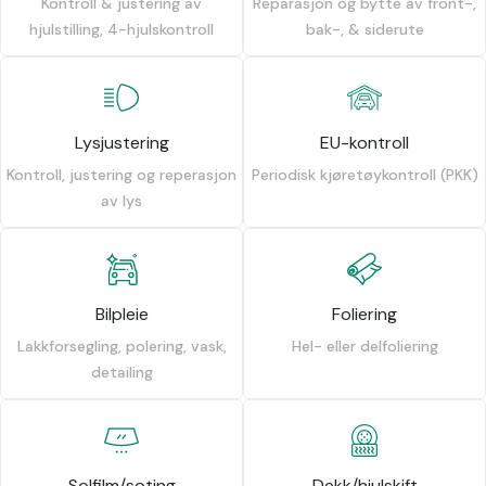
Kontroll & justering av
Reparasjon og bytte av front-,
hjulstilling, 4-hjulskontroll
bak-, & siderute
Lysjustering
EU-kontroll
Kontroll, justering og reperasjon
Periodisk kjøretøykontroll (PKK)
av lys
Bilpleie
Foliering
Lakkforsegling, polering, vask,
Hel- eller delfoliering
detailing
Solfilm/soting
Dekk/hjulskift