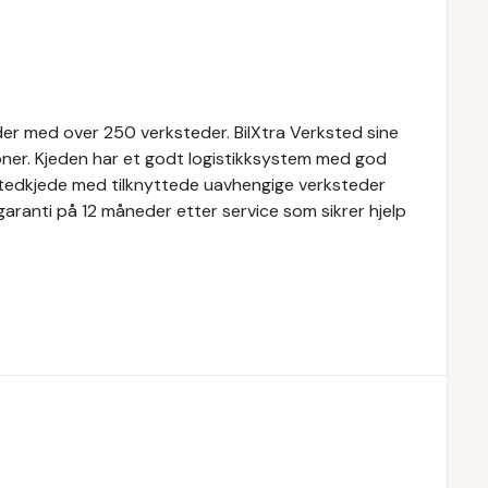
der med over 250 verksteder. BilXtra Verksted sine
joner. Kjeden har et godt logistikksystem med god
rkstedkjede med tilknyttede uavhengige verksteder
 garanti på 12 måneder etter service som sikrer hjelp