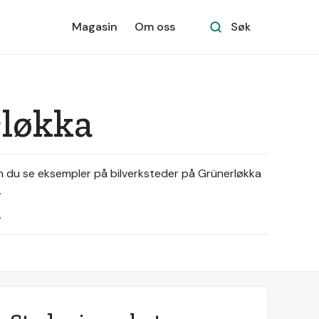
Magasin
Om oss
Søk
rløkka
an du se eksempler på bilverksteder på Grünerløkka
.
.