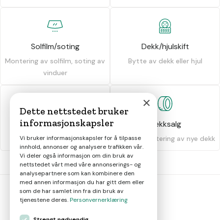
Solfilm/soting
Dekk/hjulskift
Montering av solfilm, soting av
Bytte av dekk eller hjul
vinduer
×
Dette nettstedet bruker
informasjonskapsler
Dekkhotell
Dekksalg
Oppbevaring av dekk
Salg og montering av nye dekk
Vi bruker informasjonskapsler for å tilpasse
innhold, annonser og analysere trafikken vår.
Vi deler også informasjon om din bruk av
nettstedet vårt med våre annonserings- og
analysepartnere som kan kombinere den
med annen informasjon du har gitt dem eller
som de har samlet inn fra din bruk av
tjenestene deres.
Personvernerklæring
bil
smart
Strengt nødvendig