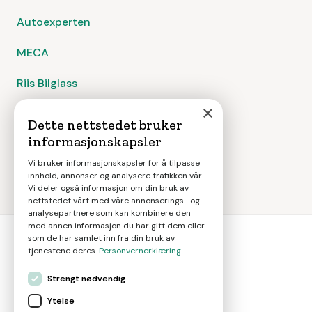
Autoexperten
MECA
Riis Bilglass
×
Hurtigruta Carglass
Dette nettstedet bruker
informasjonskapsler
Ryds Bilglass
Vi bruker informasjonskapsler for å tilpasse
innhold, annonser og analysere trafikken vår.
Vi deler også informasjon om din bruk av
nettstedet vårt med våre annonserings- og
analysepartnere som kan kombinere den
med annen informasjon du har gitt dem eller
som de har samlet inn fra din bruk av
tjenestene deres.
Personvernerklæring
bil
smart
Strengt nødvendig
Gjør smarte bilvalg
Ytelse