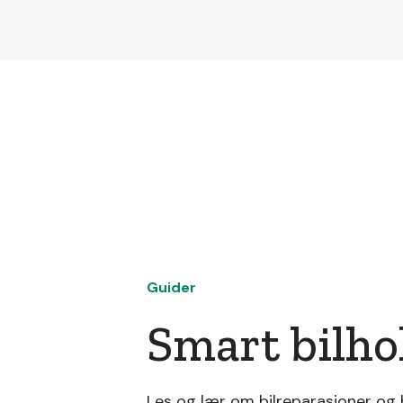
Guider
Smart bilho
Les og lær om bilreparasjoner og