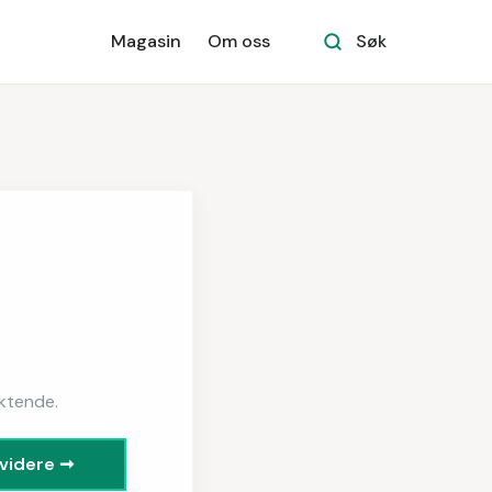
Magasin
Om oss
Søk
iktende.
videre ➞