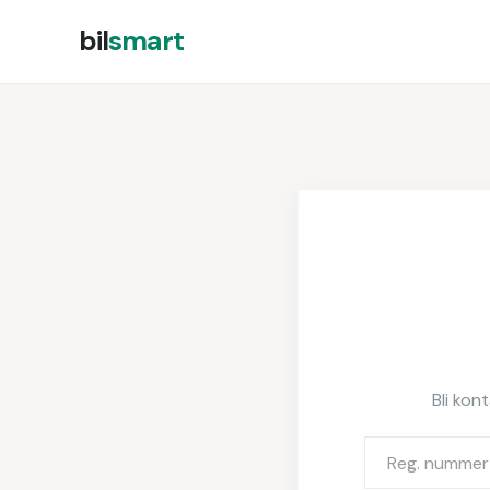
bil
smart
Bli kon