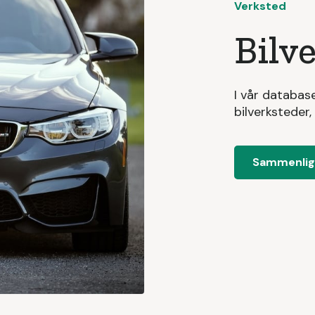
Verksted
Bilv
I vår databas
bilverksteder,
Sammenlign