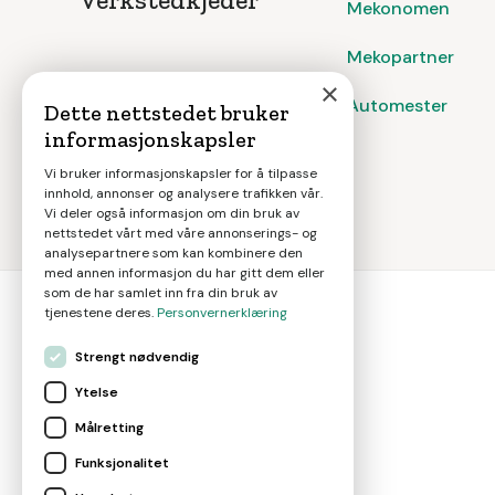
Mekonomen
Mekopartner
×
Automester
Dette nettstedet bruker
informasjonskapsler
Vi bruker informasjonskapsler for å tilpasse
innhold, annonser og analysere trafikken vår.
Vi deler også informasjon om din bruk av
nettstedet vårt med våre annonserings- og
analysepartnere som kan kombinere den
med annen informasjon du har gitt dem eller
som de har samlet inn fra din bruk av
tjenestene deres.
Personvernerklæring
Strengt nødvendig
bil
smart
Ytelse
Målretting
Gjør smarte bilvalg
Funksjonalitet