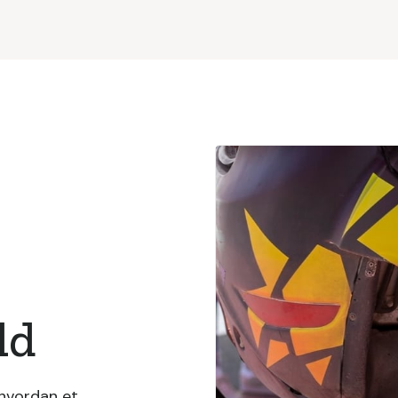
ld
 hvordan et