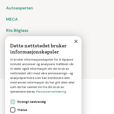
Autoexperten
MECA
Riis Bilglass
×
Hurtigruta Carglass
Dette nettstedet bruker
informasjonskapsler
Ryds Bilglass
Vi bruker informasjonskapsler for å tilpasse
innhold, annonser og analysere trafikken vår.
Vi deler også informasjon om din bruk av
nettstedet vårt med våre annonserings- og
analysepartnere som kan kombinere den
med annen informasjon du har gitt dem eller
som de har samlet inn fra din bruk av
tjenestene deres.
Personvernerklæring
bil
smart
Strengt nødvendig
Gjør smarte bilvalg
Ytelse