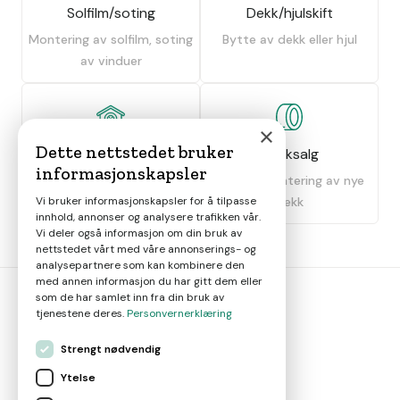
Solfilm/soting
Dekk/hjulskift
Montering av solfilm, soting
Bytte av dekk eller hjul
av vinduer
×
Dette nettstedet bruker
Dekkhotell
Dekksalg
informasjonskapsler
Oppbevaring av dekk
Salg og montering av nye
dekk
Vi bruker informasjonskapsler for å tilpasse
innhold, annonser og analysere trafikken vår.
Vi deler også informasjon om din bruk av
nettstedet vårt med våre annonserings- og
analysepartnere som kan kombinere den
med annen informasjon du har gitt dem eller
som de har samlet inn fra din bruk av
tjenestene deres.
Personvernerklæring
bil
smart
Strengt nødvendig
Gjør smarte bilvalg
Ytelse