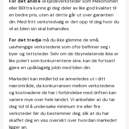
For det andre
vil kjedeverksteder som Mekonomen
eller BilXtra kunne gi deg deler av like god kvalitet til
en bedre pris, uten at dette går ut over garantien
din. Med fritt verkstedvalg er det opp til deg hvor du
vil at bilen sin skal behandles.
For det tredje
må du ikke glemme de små,
uavhengige verkstedene som ofte befinner seg i
byer og tettsteder. Selv om de tilsynelatende ikke er
like polert som konkurrentene sine, kan de fortsatt
gjøre en upåklagelig jobb med bilen din.
Markedet kan imidlertid se annerledes ut i ditt
nærområde, da konkurransen mellom verkstedene
og kostnadene de har i forbindelse med driften kan
variere mye over hele landet. Vi anbefaler at du tar
deg tid til å undersøke minimum tre eller fire
verksteder før du bestemmer deg, slik at du har
skaffet deg en viss oversikt over hvordan markedet
ligger an.